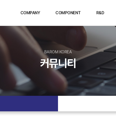
COMPANY
COMPONENT
R&D
CEO인사말
Supplier
디스플레이
비전 및 경영이념
조명
BAROM KOREA
회사연혁
산업용
커뮤니티
조직도
신사업
찾아오시는 길