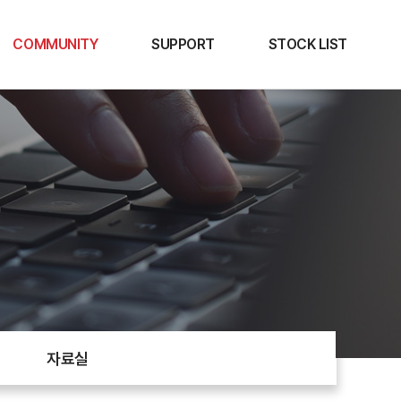
COMMUNITY
SUPPORT
STOCK LIST
공지사항
Contact us
STOCK LIST
자료실
자료실